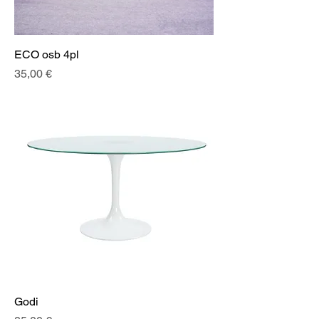
ECO osb 4pl
Prix
35,00 €
Godi