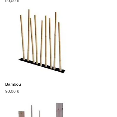
Prix
90,00 €
Bambou
Prix
90,00 €