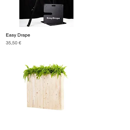
Easy Drape
Prix
35,50 €