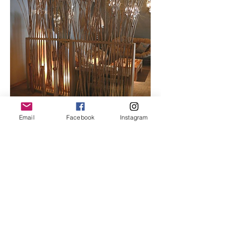
Email
Facebook
Instagram
Cloison Naturelle
Prix
40,00 €