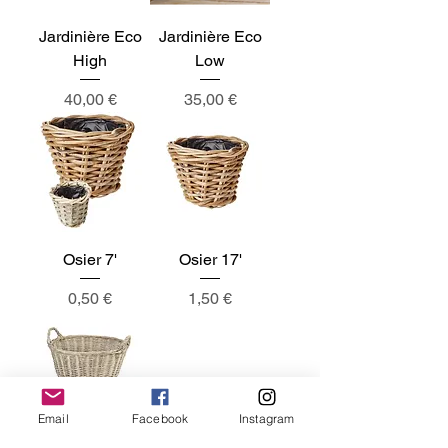
Jardinière Eco
Jardinière Eco
High
Low
Prix
Prix
40,00 €
35,00 €
Osier 7'
Osier 17'
Prix
Prix
0,50 €
1,50 €
Email
Facebook
Instagram