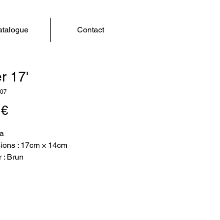
talogue
Contact
r 17'
007
Prix
 €
va
ions : 17cm × 14cm
 : Brun