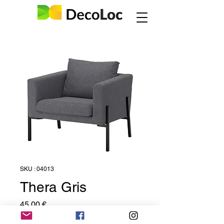
SKU : 04013
Thera Gris
Prix
45,00 €