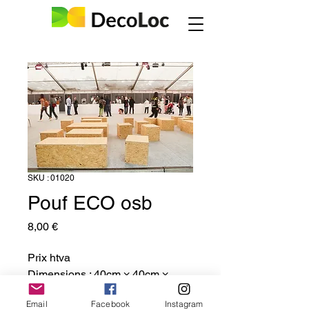
SKU : 01020
Pouf ECO osb
Prix
8,00 €
Prix htva
Dimensions : 40cm × 40cm ×
40cm
Email
Facebook
Instagram
Couleur : Naturel