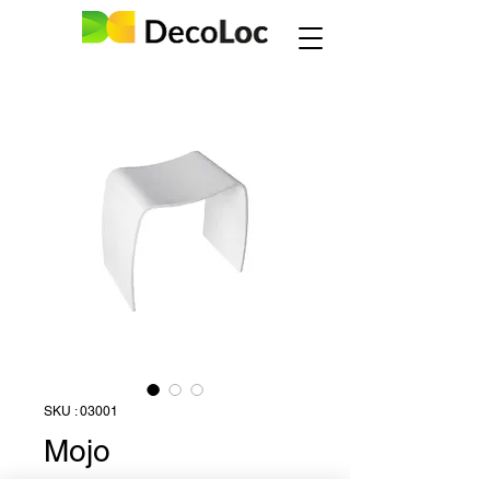
SKU : 03001
Mojo
Prix
8,00 €