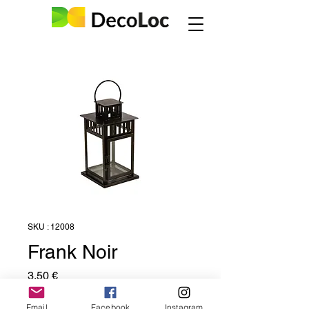
SKU : 12008
Frank Noir
Prix
3,50 €
Prix htva
Email
Facebook
Instagram