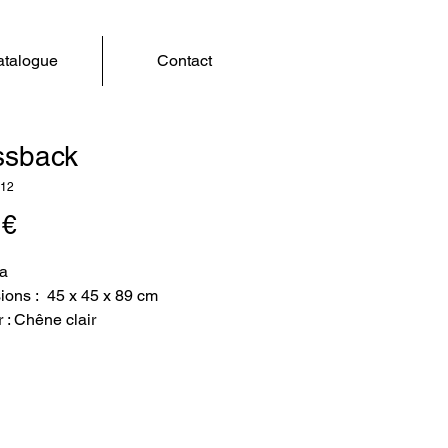
talogue
Contact
ssback
012
Prix
 €
va
ons : 45 x 45 x 89 cm
 : Chêne clair