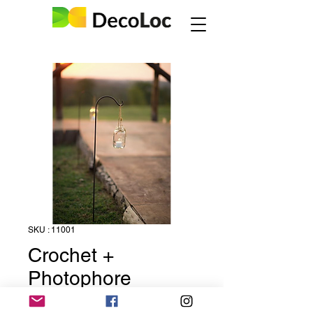
SKU : 11001
Crochet +
Photophore
Prix
3,50 €