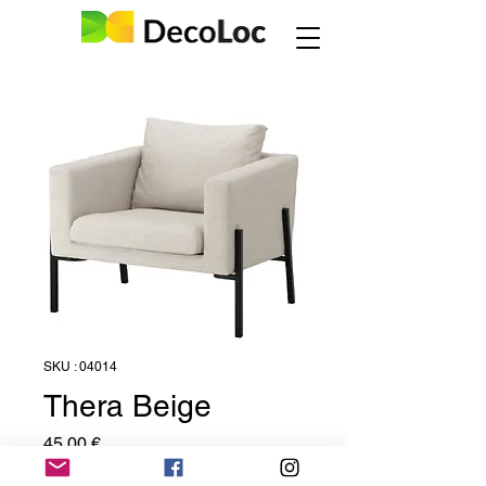
SKU : 04014
Thera Beige
Prix
45,00 €