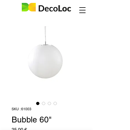
SKU : 61003
Bubble 60"
Prix
25,00 €