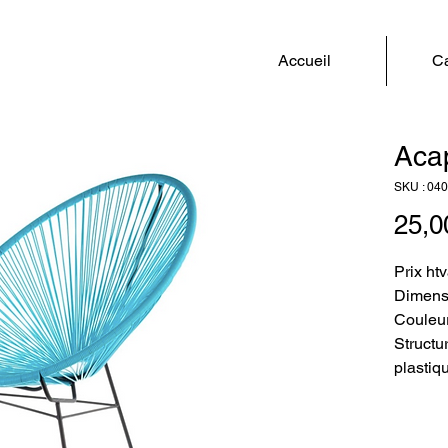
Accueil
Ca
Aca
SKU : 04
25,0
Prix ht
Dimens
Couleur
Structur
plastiq