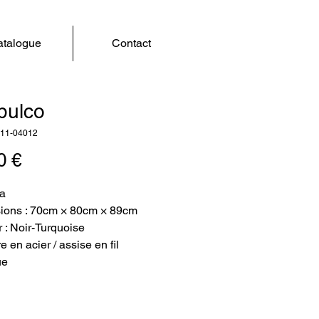
talogue
Contact
pulco
011-04012
Prix
0 €
va
ions : 70cm × 80cm × 89cm
 : Noir-Turquoise
e en acier / assise en fil
ue