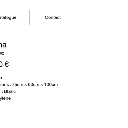
talogue
Contact
ma
002
Prix
0 €
va
ions : 75cm × 60cm × 100cm
 : Blanc
ylène