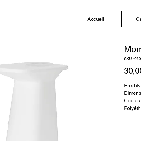
Accueil
Ca
Mo
SKU : 08
30,0
Prix ht
Dimens
Couleur
Polyéth